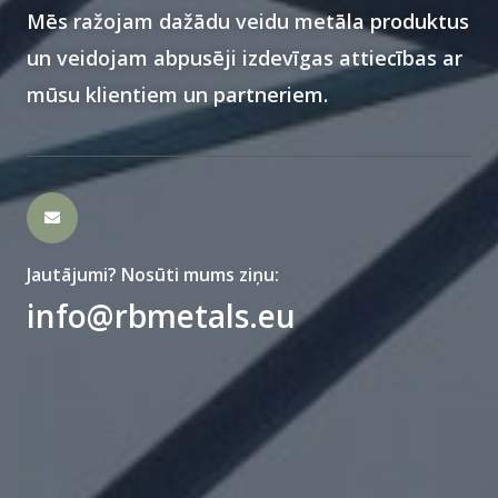
Mēs ražojam dažādu veidu metāla produktus
un veidojam abpusēji izdevīgas attiecības ar
mūsu klientiem un partneriem.
Jautājumi? Nosūti mums ziņu:
info@rbmetals.eu