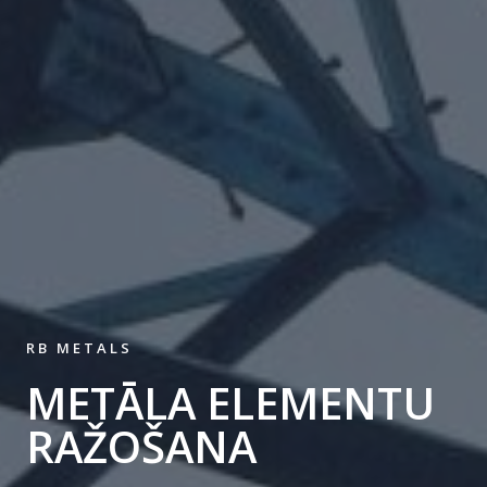
RB METALS
METĀLA ELEMENTU
RAŽOŠANA