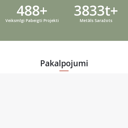
488
+
3833
t+
Veiksmīgi Pabeigti Projekti
Metāls Saražots
Pakalpojumi
Mēs piedāvājam plašu pakalpojumu un produktu klāstu,
taču galvenie no tiem ir: