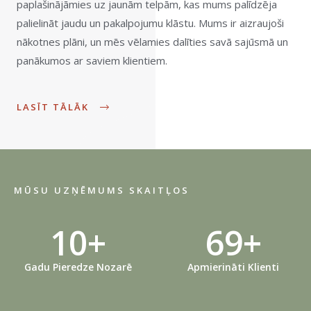
paplašinājāmies uz jaunām telpām, kas mums palīdzēja
palielināt jaudu un pakalpojumu klāstu. Mums ir aizraujoši
nākotnes plāni, un mēs vēlamies dalīties savā sajūsmā un
panākumos ar saviem klientiem.
LASĪT TĀLĀK
MŪSU UZŅĒMUMS SKAITĻOS
10
+
69
+
Gadu Pieredze Nozarē
Apmierināti Klienti