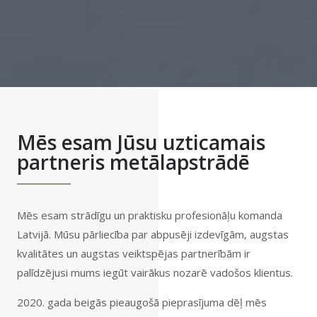
Mēs esam Jūsu uzticamais
partneris metālapstrādē
Mēs esam strādīgu un praktisku profesionāļu komanda
Latvijā. Mūsu pārliecība par abpusēji izdevīgām, augstas
kvalitātes un augstas veiktspējas partnerībām ir
palīdzējusi mums iegūt vairākus nozarē vadošos klientus.
2020. gada beigās pieaugošā pieprasījuma dēļ mēs